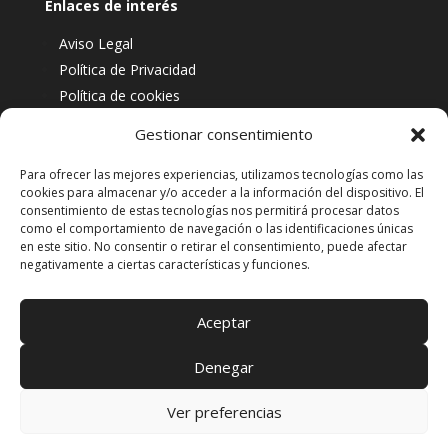
Enlaces de interés
Aviso Legal
Política de Privacidad
Política de cookies
Mapa del sitio
Gestionar consentimiento
Para ofrecer las mejores experiencias, utilizamos tecnologías como las
Datos de contacto
cookies para almacenar y/o acceder a la información del dispositivo. El
consentimiento de estas tecnologías nos permitirá procesar datos
Avenida Principal, 15310 Curtis, A Coruña
como el comportamiento de navegación o las identificaciones únicas
en este sitio. No consentir o retirar el consentimiento, puede afectar
info@dilaucaminos.es
negativamente a ciertas características y funciones.
658 63 92 30
Aceptar
Denegar
Ver preferencias
©2025 – DILAUCAMIÑOS – Diseño y
desarrollo:
Softic
|
Grupo Isonor